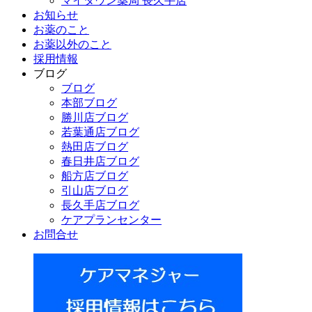
マイタウン薬局 長久手店
お知らせ
お薬のこと
お薬以外のこと
採用情報
ブログ
ブログ
本部ブログ
勝川店ブログ
若葉通店ブログ
熱田店ブログ
春日井店ブログ
船方店ブログ
引山店ブログ
長久手店ブログ
ケアプランセンター
お問合せ