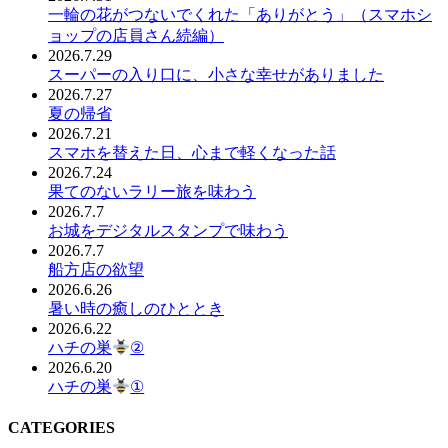
一輪の花がつないでくれた「ありがとう」（スマホシ
ョップの店員さん続編）
2026.7.29
スーパーの入り口に、小さな幸せがありました
2026.7.27
夏の帰省
2026.7.21
スマホを替えた日、心まで軽くなった話
2026.7.24
果てのないラリー旅を味わう
2026.7.7
お城をデジタルスタンプで味わう
2026.7.7
船方店の欲望
2026.6.26
暑い時の癒しのひととき
2026.6.22
ハチの巣
②
2026.6.20
ハチの巣
①
CATEGORIES