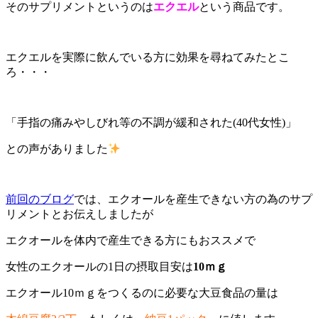
そのサプリメントというのは
エクエル
という商品です。
エクエルを実際に飲んでいる方に効果を尋ねてみたとこ
ろ・・・
「手指の痛みやしびれ等の不調が緩和された
(40
代女性
)
」
との声がありました
前回のブログ
では、エクオールを産生できない方の為のサプ
リメント
とお伝えしましたが
エクオール
を体内で産生できる方にもおススメで
女性の
エクオール
の1日の摂取目安は
10ｍｇ
エクオール
10ｍｇをつくるのに必要な大豆食品の量は