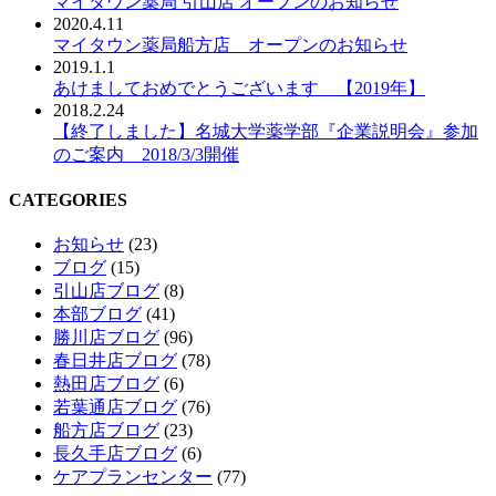
マイタウン薬局 引山店 オープンのお知らせ
2020.4.11
マイタウン薬局船方店 オープンのお知らせ
2019.1.1
あけましておめでとうございます 【2019年】
2018.2.24
【終了しました】名城大学薬学部『企業説明会』参加
のご案内 2018/3/3開催
CATEGORIES
お知らせ
(23)
ブログ
(15)
引山店ブログ
(8)
本部ブログ
(41)
勝川店ブログ
(96)
春日井店ブログ
(78)
熱田店ブログ
(6)
若葉通店ブログ
(76)
船方店ブログ
(23)
長久手店ブログ
(6)
ケアプランセンター
(77)