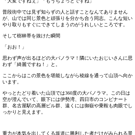
「大変ですねぇ」「もうちょっとですね」
普段街中では見ず知らずの人と話すことなんてありません
が、山では同じ景色と頑張りを分かち合う同志。こんな短い
やり取りもすぐにできてしまうのがうれしいところです。
そして樹林帯を抜けた瞬間
「おお！」
思わず声が出るほどの大パノラマ！隣にいたおじいさんに思
わず「綺麗ですね！」と。
ここからはこの景色を堪能しながら稜線を通って山頂へ向か
います。
やっとたどり着いた山頂では360度の大パノラマ。この日は
空が澄んでいて、眼下には伊勢湾、四日市のコンビナート
群、名古屋駅の高層ビル群、遠くには御嶽や乗鞍も肉眼でし
っかりと見えます。
重力が本気を出してくる坂道に勝利した者だけがみられる景