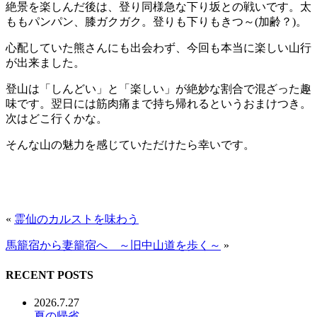
絶景を楽しんだ後は、登り同様急な下り坂との戦いです。太
ももパンパン、膝ガクガク。登りも下りもきつ～(加齢？)。
心配していた熊さんにも出会わず、今回も本当に楽しい山行
が出来ました。
登山は「しんどい」と「楽しい」が絶妙な割合で混ざった趣
味です。翌日には筋肉痛まで持ち帰れるというおまけつき。
次はどこ行くかな。
そんな山の魅力を感じていただけたら幸いです。
«
霊仙のカルストを味わう
馬籠宿から妻籠宿へ ～旧中山道を歩く～
»
RECENT POSTS
2026.7.27
夏の帰省