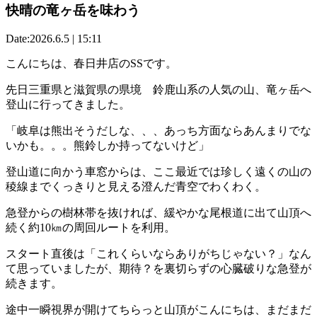
快晴の竜ヶ岳を味わう
Date:2026.6.5 | 15:11
こんにちは、春日井店のSSです。
先日三重県と滋賀県の県境 鈴鹿山系の人気の山、竜ヶ岳へ
登山に行ってきました。
「岐阜は熊出そうだしな、、、あっち方面ならあんまりでな
いかも。。。熊鈴しか持ってないけど」
登山道に向かう車窓からは、ここ最近では珍しく遠くの山の
稜線までくっきりと見える澄んだ青空でわくわく。
急登からの樹林帯を抜ければ、緩やかな尾根道に出て山頂へ
続く約10㎞の周回ルートを利用。
スタート直後は「これくらいならありがちじゃない？」なん
て思っていましたが、期待？を裏切らずの心臓破りな急登が
続きます。
途中一瞬視界が開けてちらっと山頂がこんにちは、まだまだ